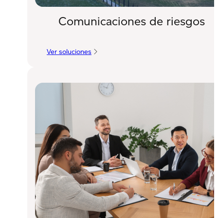
Comunicaciones de riesgos
Ver soluciones
:
Comunicaciones
de
riesgos