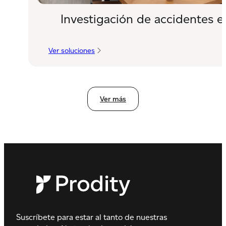
Investigación de accidentes e
Ver soluciones
:
Investigación
de
accidentes
e
incidentes
Ver más
Suscríbete para estar al tanto de nuestras