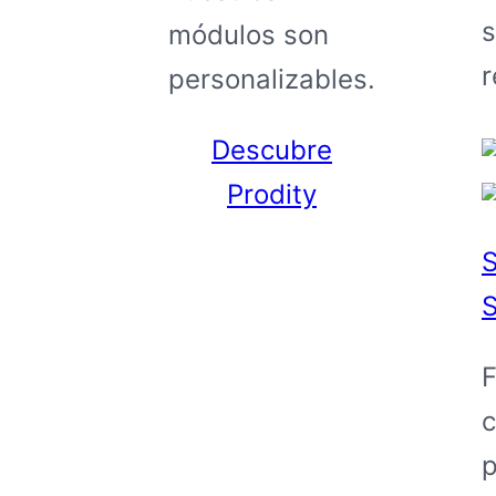
s
módulos son
r
personalizables.
Descubre
Prodity
S
S
F
c
p