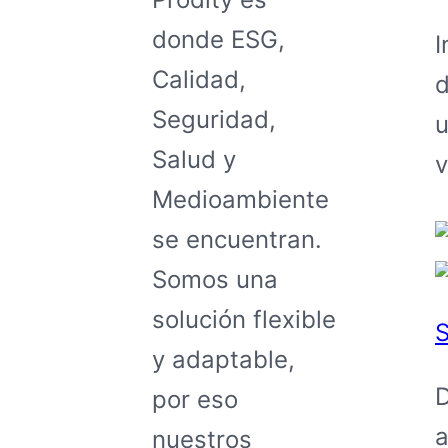
donde ESG,
I
Calidad,
d
Seguridad,
u
Salud y
v
Medioambiente
se encuentran.
Somos una
solución flexible
S
y adaptable,
D
por eso
a
nuestros