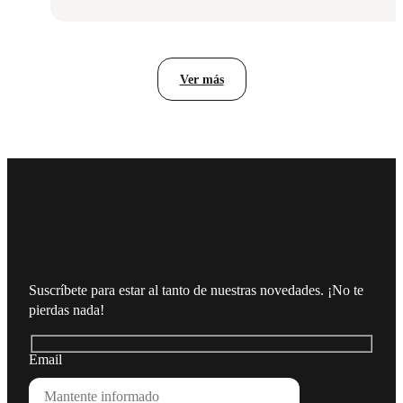
Planificación
de
la
actividad
preventiva
Ver más
Suscríbete para estar al tanto de nuestras novedades. ¡No te
pierdas nada!
Email