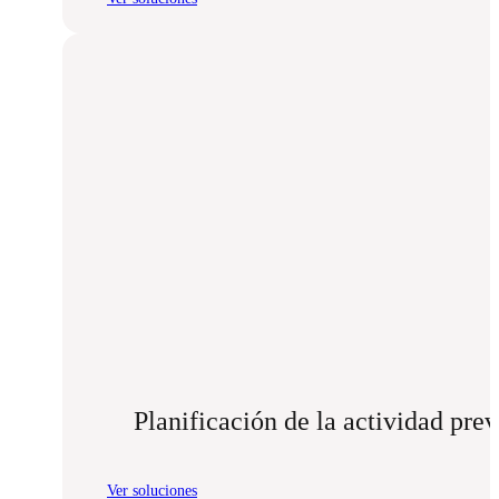
:
Cuadro
de
mando
Planificación de la actividad pre
Ver soluciones
: