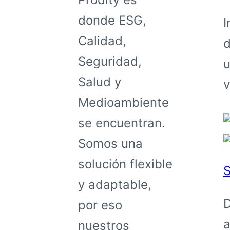
donde ESG,
I
Calidad,
d
Seguridad,
u
Salud y
v
Medioambiente
se encuentran.
Somos una
solución flexible
S
y adaptable,
D
por eso
a
nuestros