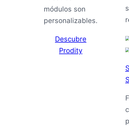
s
módulos son
r
personalizables.
Descubre
Prodity
S
S
F
c
p