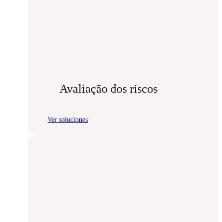
Avaliação dos riscos
Ver soluciones
:
Avaliação
dos
riscos