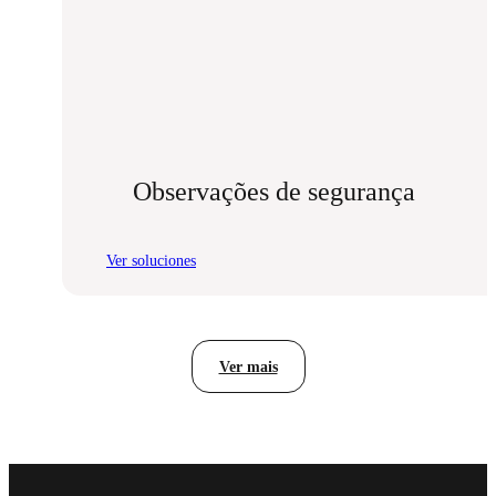
Observações de segurança
Ver soluciones
:
Observações
de
segurança
Ver mais