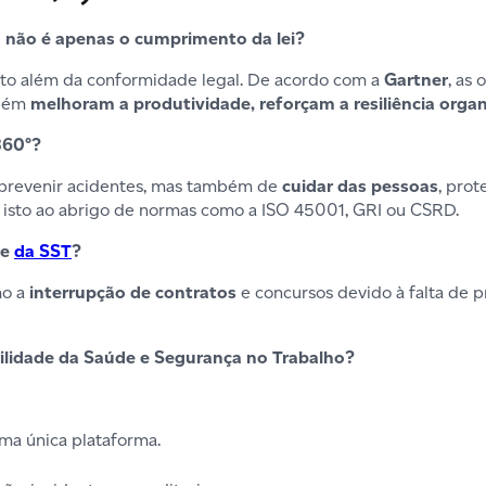
á não é apenas o cumprimento da lei?
to além da conformidade legal. De acordo com a
Gartner
, as
mbém
melhoram a produtividade, reforçam a resiliência orga
360°?
de prevenir acidentes, mas também de
cuidar das pessoas
, pro
o isto ao abrigo de normas como a ISO 45001, GRI ou CSRD.
de
da SST
?
mo a
interrupção de contratos
e concursos devido à falta de p
bilidade da Saúde e Segurança no Trabalho?
a única plataforma.