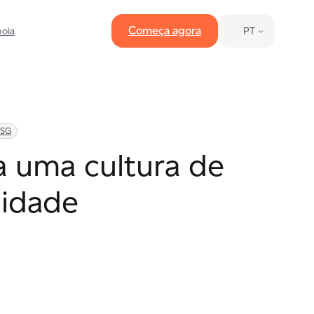
Começa agora
oia
PT
ESG
a uma cultura de
lidade