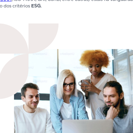
 dos critérios
ESG
.