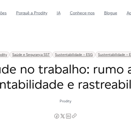
ções
Porquê a Prodity
IA
Conhece-nos
Blogue
Ap
Ambiente
Impulsiona o desenvolvimento
de um futuro mais verde
odity
Saúde e Segurança SST
Sustentabilidade – ESG
Sustentabilidade – 
Sustentabilidade
de no trabalho: rumo 
Desenvolve acções sustentáveis
e responsáveis
ntabilidade e rastreabi
Saúde e segurança
Reforça a cultura preventiva e
sanitária dos teus empregados.
Prodity
Qualidade
Simplifica o controlo do teu
sistema de gestão