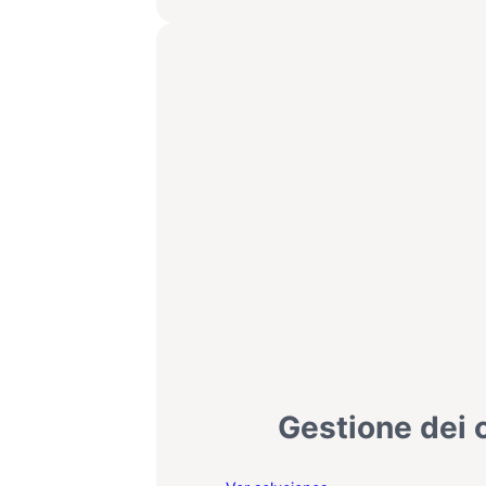
dei
rifiuti
Gestione dei
: