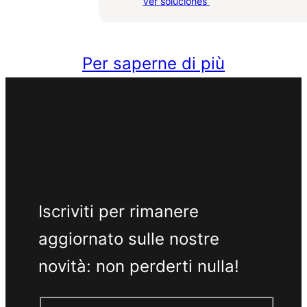
Ver soluciones
Gestione
dei
consumi
Per saperne di più
Iscriviti per rimanere
aggiornato sulle nostre
novità: non perderti nulla!