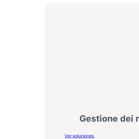
Gestione dei ri
:
Ver soluciones
Gestione